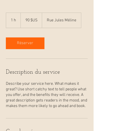
90
dollars
1 h
1
90 $US
Rue Jules Méline
des
États-
Unis
Réserver
Description du service
Describe your service here. What makes it
great? Use short catchy text to tell people what
you offer, and the benefits they will receive. A
great description gets readers in the mood, and