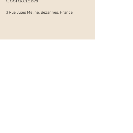
Coordonnées
3 Rue Jules Méline, Bezannes, France
Emilie BILLARD
Sophrologue, Naturopathe,
Energéticienne REIKI
06-19-46-54-68
naturosophro@yahoo.com
Cabinet Méline
1er étage,
3 rue Jules Méline
BEZANNES
Siret :
82810162600038